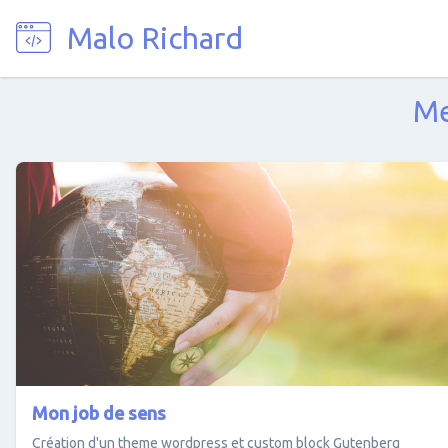
Entrepreneur, web développeur
Malo Richard
Me
Mon job de sens
Création d'un theme wordpress et custom block Gutenberg