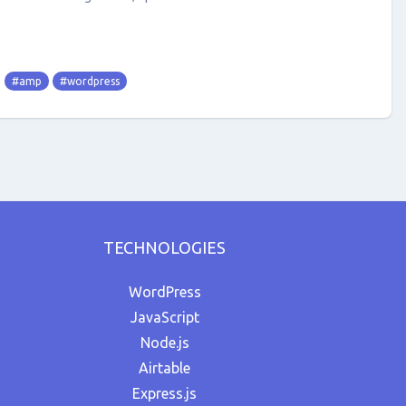
#amp
#wordpress
TECHNOLOGIES
WordPress
JavaScript
Node.js
Airtable
Express.js